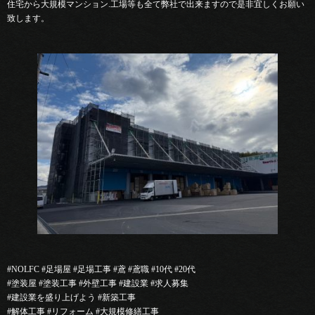
住宅から大規模マンション.工場等も全て弊社で出来ますので是非宜しくお願い
致します。
#NOLFC #足場屋 #足場工事 #鳶 #鳶職 #10代 #20代
#塗装屋 #塗装工事 #外壁工事 #建設業 #求人募集
#建設業を盛り上げよう #新築工事
#解体工事 #リフォーム #大規模修繕工事