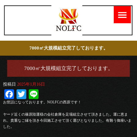
7000㎡大規模組立完了しております。
7000㎡大規模組立完了しております。
投稿日
2025年1月16日
Facebook
Twitter
Line
お世話になっております。NOLFCの西原です！
ヤード近くの篠原陸運様の会社倉庫を足場組立させて頂きました。運に恵ま
れ、貴重なご縁を頂き今回施工させて頂く運びとなりました。有難う御座いま
した。