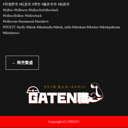
#羽曳野市 #松原市 #堺市 #藤井寺市 #柏原市
#follow #followes #followforfollowback
#follow4follow #followback
#followme #instamood #instalove
#NOLFC #nolfc #tiktok #tiktokindia #tiktok_india #tiktokuni #tiktoker #tiktokpakistan
#tiktoknews
←
商売繁盛
Copyright (C) NOLFC